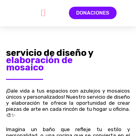
Ir
al
DONACIONES
contenido
Quiénes somos
Directorio de artistas la red
Haz parte de la red
servicio de diseño y
elaboración de
mosaico
¡Dale vida a tus espacios con azulejos y mosaicos
únicos y personalizados! Nuestro servicio de diseño
y elaboración te ofrece la oportunidad de crear
piezas de arte en cada rincón de tu hogar u oficina.
🎨✨
Imagina un baño que refleje tu estilo y
personalidad, o una cocina que se convierta en el