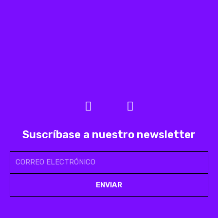
F
I
a
n
c
s
Suscríbase a nuestro newsletter
e
t
b
a
CORREO
o
g
ELECTRÓNICO
o
r
k
a
ENVIAR
m