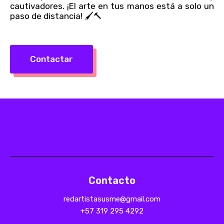
cautivadores. ¡El arte en tus manos está a solo un
paso de distancia! 🖌️🔨
Contactar
Contacto
redartistasusme@gmail.com
+57 319 295 4292